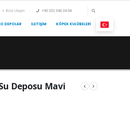
Bize Ulaşın
+90 332 346 34 04
LO DEPOLAR
İLETIŞIM
KÖPEK KULÜBELERI
 Su Deposu Mavi