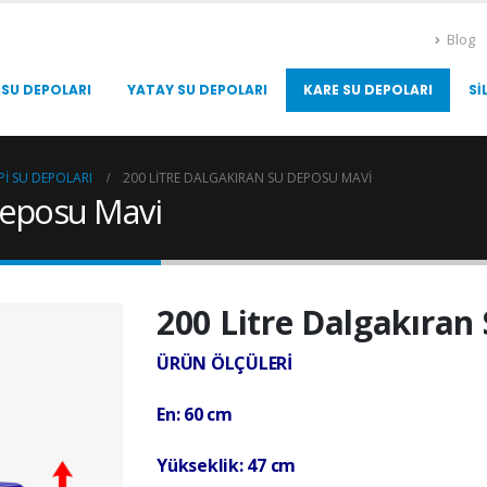
Blog
 SU DEPOLARI
YATAY SU DEPOLARI
KARE SU DEPOLARI
SI
PI SU DEPOLARI
200 LITRE DALGAKIRAN SU DEPOSU MAVI
Deposu Mavi
200 Litre Dalgakıran
ÜRÜN ÖLÇÜLERİ
En: 60 cm
Yükseklik: 47 cm