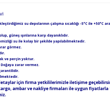
vi
ştirdiğimiz su depolarının çalışma sıcaklığı -5°C ile +50°C ar
olup, güneş ışınlarına karşı dayanıklıdır.
mizliği su ile kolay bir şekilde yapılabilmektedir.
zarar görmez.
ır.
ak ve perçin yoktur.
. Doğaya zarar vermez.
rantilidir.
ilmektedir.
etaylar için firma yetkililerimizle iletişime geçebilirsi
rgo, ambar ve nakliye firmaları ile uygun fiyatlarla
niz.